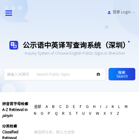
登录 Login
公示语中英译写查询系统（深圳）
Inquiry System of Chinese-English Public Signs in Shenzhen
搜索
Search
拼音首字母检索
全部
A
B
C
D
E
F
G
H
I
J
K
L
M
A-Z Retrieval in
N
O
P
Q
R
S
T
U
V
W
X
Y
Z
pinyin
分类检索
Classified
Retrieval